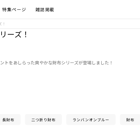
特集ページ
雑誌掲載
ーズ！
布シリーズ！
ントをあしらった爽やかな財布シリーズが登場しました！
長財布
二つ折り財布
ランバンオンブルー
財布