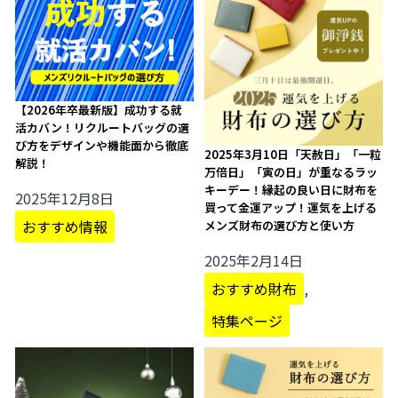
【2026年卒最新版】成功する就
活カバン！リクルートバッグの選
び方をデザインや機能面から徹底
2025年3月10日「天赦日」「一粒
解説！
万倍日」「寅の日」が重なるラッ
キーデー！縁起の良い日に財布を
2025年12月8日
買って金運アップ！運気を上げる
おすすめ情報
メンズ財布の選び方と使い方
2025年2月14日
おすすめ財布
,
特集ページ