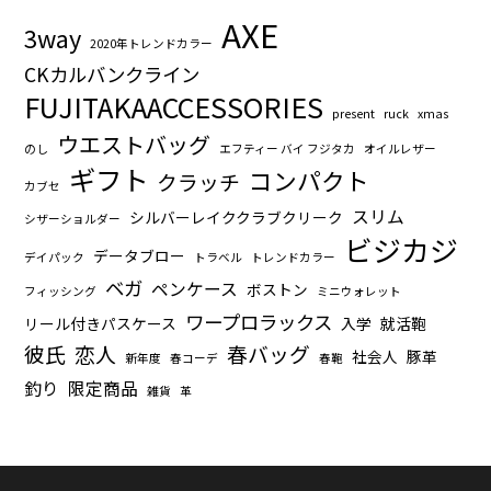
AXE
3way
2020年トレンドカラー
CKカルバンクライン
FUJITAKAACCESSORIES
present
ruck
xmas
ウエストバッグ
のし
エフティー バイ フジタカ
オイルレザー
ギフト
コンパクト
クラッチ
カブセ
スリム
シルバーレイククラブクリーク
シザーショルダー
ビジカジ
データブロー
デイパック
トラベル
トレンドカラー
ベガ
ペンケース
ボストン
フィッシング
ミニウォレット
ワープロラックス
リール付きパスケース
入学
就活鞄
彼氏
恋人
春バッグ
社会人
豚革
新年度
春コーデ
春鞄
釣り
限定商品
雑貨
革