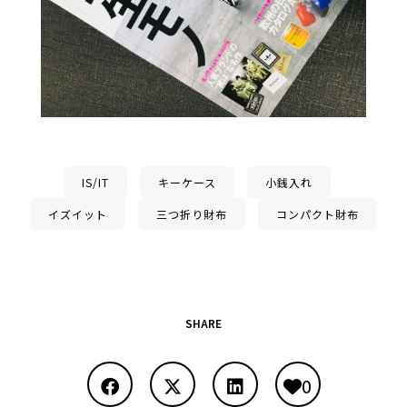
IS/IT
キーケース
小銭入れ
イズイット
三つ折り財布
コンパクト財布
SHARE
0