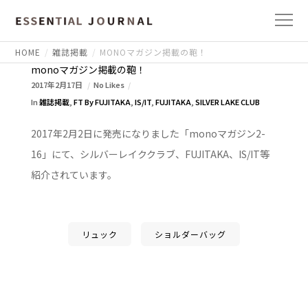
HOME
雑誌掲載
MONOマガジン掲載の鞄！
monoマガジン掲載の鞄！
2017年2月17日
No Likes
In
雑誌掲載
,
FT By FUJITAKA
,
IS/IT
,
FUJITAKA
,
SILVER LAKE CLUB
2017年2月2日に発売になりました「monoマガジン2-
16」にて、シルバーレイククラブ、FUJITAKA、IS/IT等
紹介されています。
リュック
ショルダーバッグ