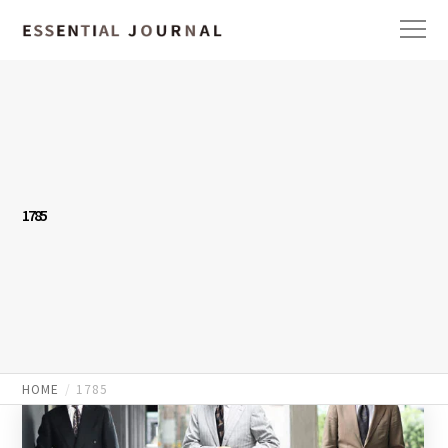
1785
HOME
1785