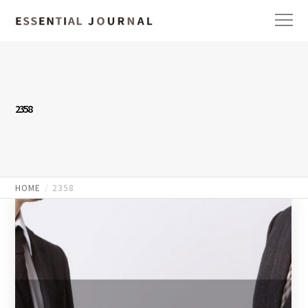
2358
HOME
2358