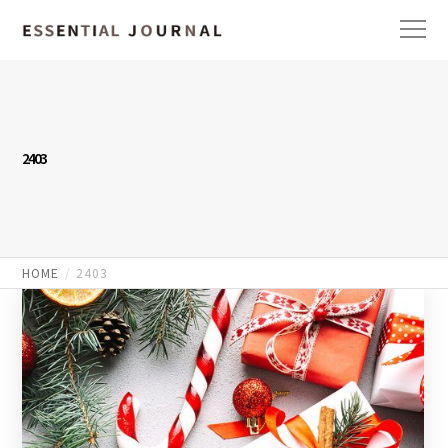
2403
HOME
2403