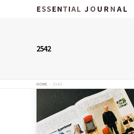
2542
HOME
2542