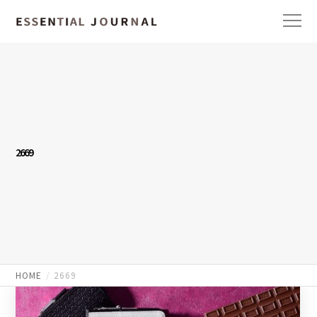
2669
HOME
2669