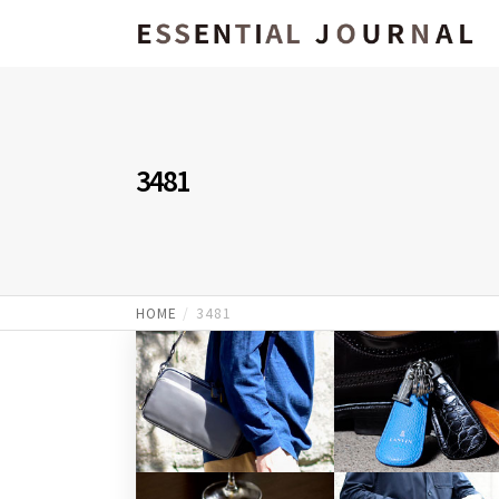
3481
HOME
3481