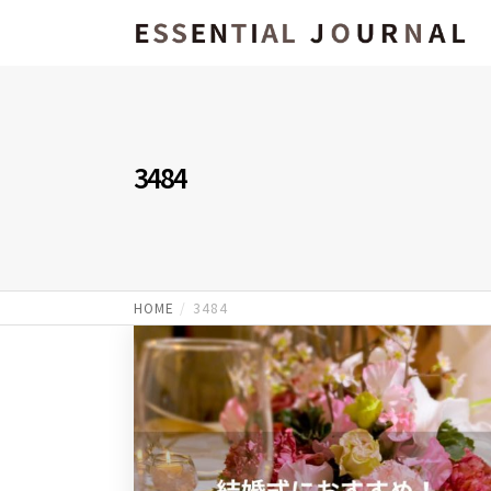
3484
HOME
3484