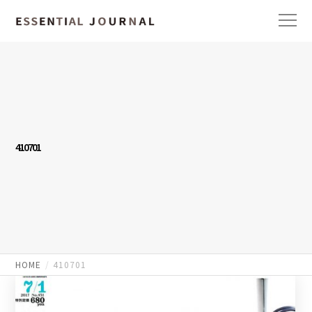
410701
HOME
410701