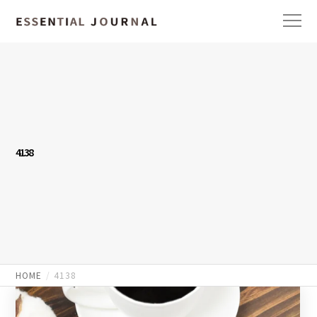
4138
HOME
4138