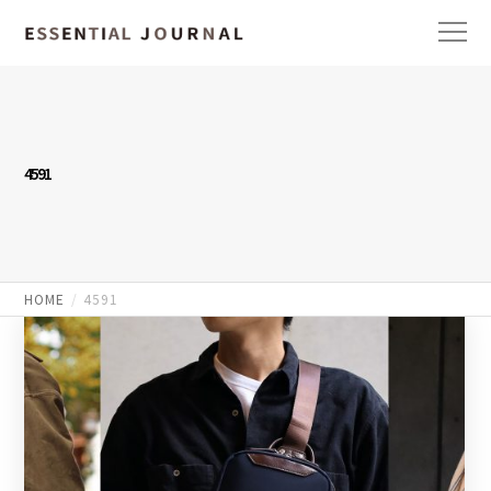
4591
HOME
4591