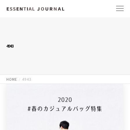
4943
HOME
4943