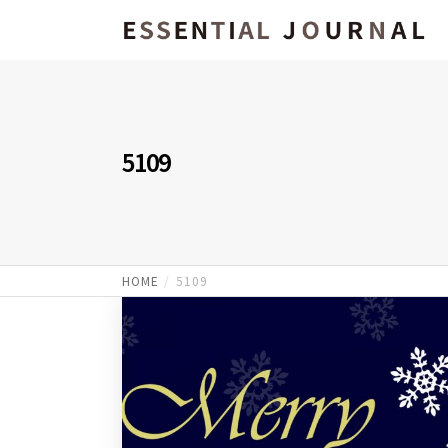
5109
HOME
5109