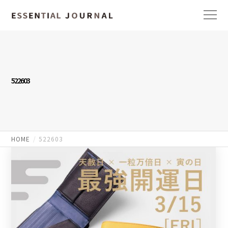
522603
HOME
522603