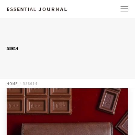
558614
HOME
558614