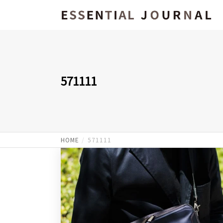
571111
HOME
571111