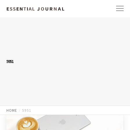
5951
HOME
5951