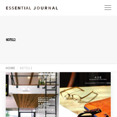
607512
HOME
607512