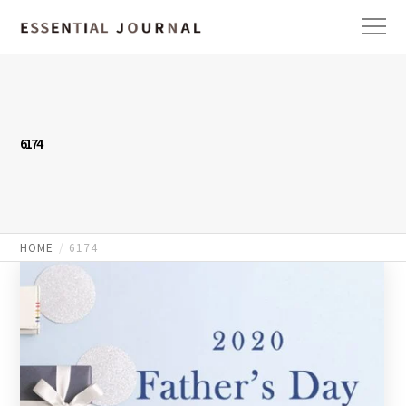
6174
HOME
6174