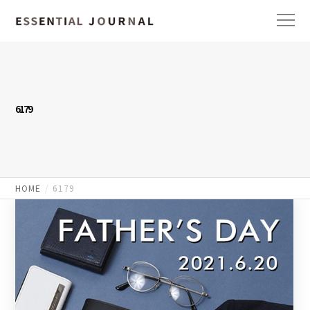
6179
HOME
6179