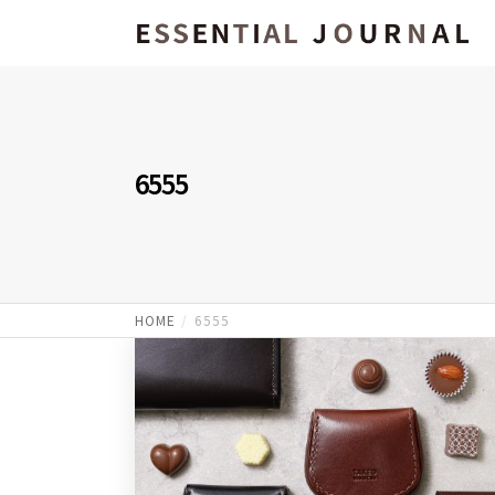
6555
HOME
6555