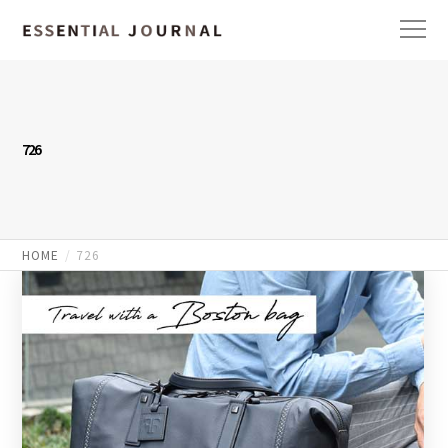
726
HOME
726