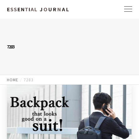
7283
HOME
7283