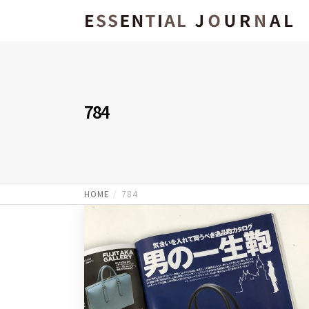
784
HOME
784