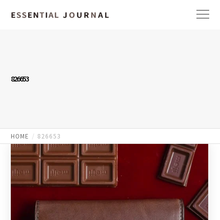
826653
HOME
826653