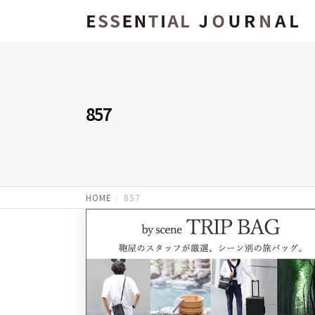
857
HOME
857