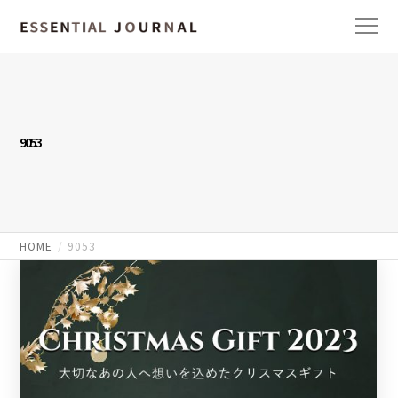
9053
HOME
9053