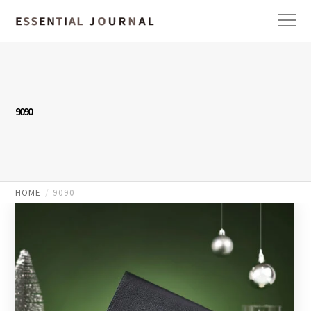
9090
HOME
9090