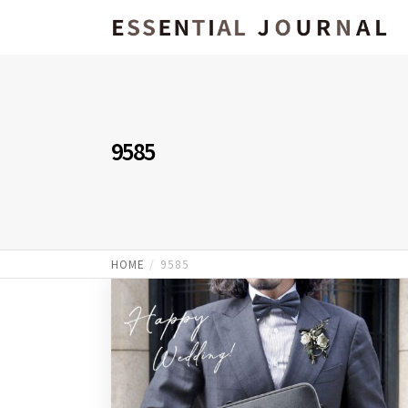
9585
HOME
9585