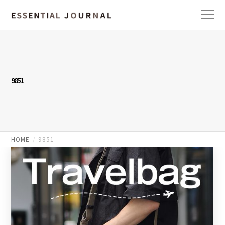
9851
HOME
9851