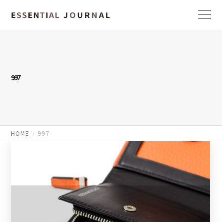
997
HOME
997