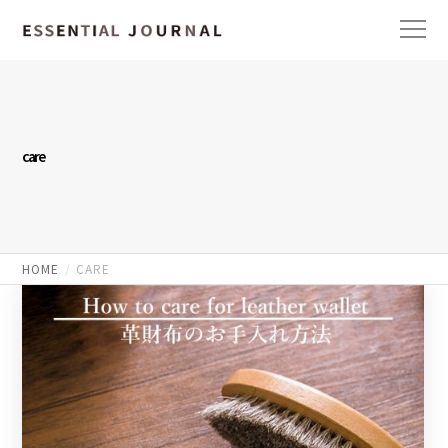
care
HOME
CARE