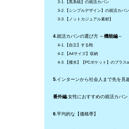
3-1.【黒系統】の就活カバン
3-2.【シンプルデザイン】の就活カバ
3-3.【ノットカジュアル素材】
4
.就活カバンの選び方 ～
機能編
～
4-1.【自立】する鞄
4-2.【A4サイズ】収納
4-3.【撥水】【PCポケット】のプラス
5
.インターンから社会人まで先を見
番外編.
女性におすすめの就活カバン
6
.平均的な【価格帯】