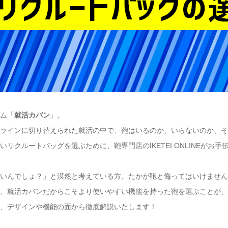
テム「
就活カバン
」。
ンラインに切り替えられた就活の中で、鞄はいるのか、いらないのか、
クルートバッグを選ぶために、鞄専門店のIKETEI ONLINEがお手
いいんでしょ？」と漠然と考えている方、たかが鞄と侮ってはいけませ
や、就活カバンだからこそより使いやすい機能を持った鞄を選ぶことが
を、デザインや機能の面から徹底解説いたします！