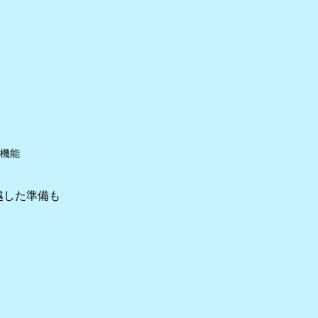
ン
α機能
越した準備も